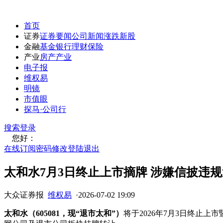
首页
证券
证券要闻
公司新闻
涨跌
新股
金融
基金
银行
理财
保险
产业
房产
产业
电子报
维权易
明镜
市值眼
探马·公司行
搜索
登录
您好：
在线订阅
密码修改
登陆退出
太和水7月3日终止上市摘牌 涉嫌信披违
大众证券报
维权易
·
2026-07-02 19:09
太和水（605081，现“退市太和”）
将于2026年7月3日终止