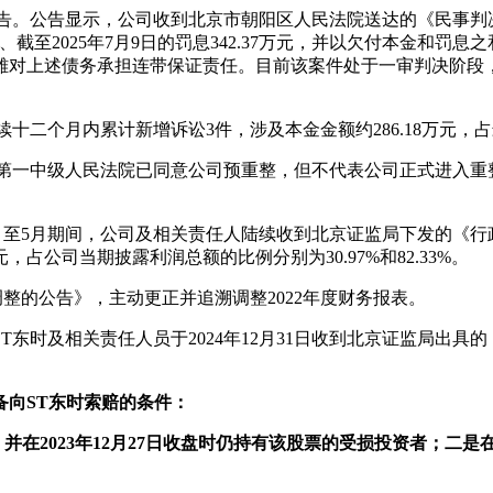
公告。公告显示，公司收到北京市朝阳区人民法院送达的《民事
截至2025年7月9日的罚息342.37万元，并以欠付本金和罚息之
雄对上述债务承担连带保证责任。目前该案件处于一审判决阶段
二个月内累计新增诉讼3件，涉及本金金额约286.18万元，占最
市第一中级人民法院已同意公司预重整，但不代表公司正式进入重
月至5月期间，公司及相关责任人陆续收到北京证监局下发的《行政处
元，占公司当期披露利润总额的比例分别为30.97%和82.33%。
溯调整的公告》，主动更正并追溯调整2022年度财务报表。
时及相关责任人员于2024年12月31日收到北京证监局出具的《
备向ST东时索赔的条件：
票，并在2023年12月27日收盘时仍持有该股票的受损投资者；二是在