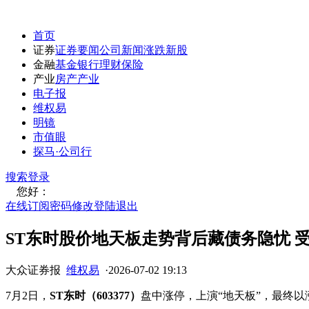
首页
证券
证券要闻
公司新闻
涨跌
新股
金融
基金
银行
理财
保险
产业
房产
产业
电子报
维权易
明镜
市值眼
探马·公司行
搜索
登录
您好：
在线订阅
密码修改
登陆退出
ST东时股价地天板走势背后藏债务隐忧 
大众证券报
维权易
·
2026-07-02 19:13
7月2日，
ST东时（603377）
盘中涨停，上演“地天板”，最终以涨停