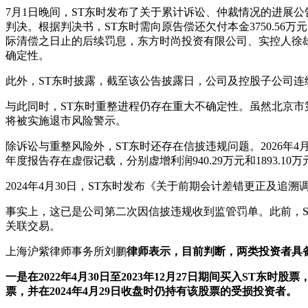
7月1日晚间，ST东时发布了关于累计诉讼、仲裁情况的进展
判决。根据判决书，ST东时需向原告偿还欠付本金3750.56万元、
际清偿之日止的后续罚息，东方时尚投资有限公司、实控人徐
确定性。
此外，ST东时披露，截至该公告披露日，公司及控股子公司连续十
与此同时，ST东时重整进程仍存在重大不确定性。虽然北京
将被实施退市风险警示。
除诉讼与重整风险外，ST东时还存在信披违规问题。2026年4
年度报告存在虚假记载，分别虚增利润940.29万元和1893.10万
2024年4月30日，ST东时发布《关于前期会计差错更正及追
事实上，这已是公司第二次因信披违规收到监管罚单。此前，ST东
关联交易。
上海沪紫律师事务所刘鹏
律师表示，目前判断，两类投资者具
一是在2022年4月30日至2023年12月27日期间买入ST东时股
票，并在2024年4月29日收盘时仍持有该股票的受损投资者。